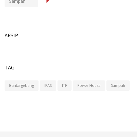
Sampah
ARSIP
TAG
Bantargebang
IPAS
ITF
Power House
Sampah