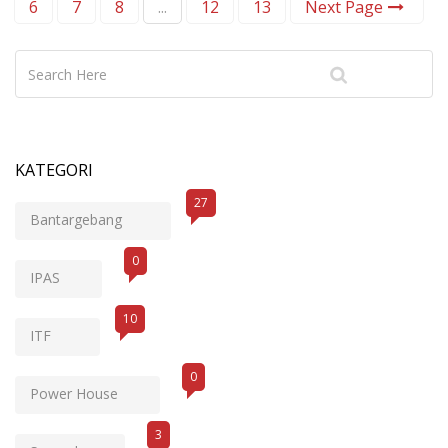
6
7
8
...
12
13
Next Page
KATEGORI
27
Bantargebang
0
IPAS
10
ITF
0
Power House
3