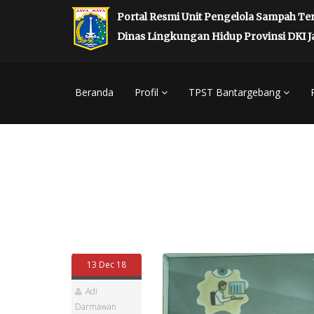
Portal Resmi Unit Pengelola Sampah Te
Dinas Lingkungan Hidup Provinsi DKI J
Beranda
Profil
TPST Bantargebang
13 Dec 18
Adi
Darmawan