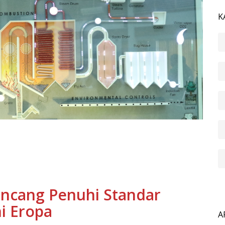
K
ancang Penuhi Standar
i Eropa
A