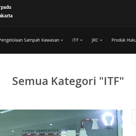
rpadu
akarta
Pengelolaan Sampah Kawasan
ITF
JRC
Produk Huk
Semua Kategori "ITF"