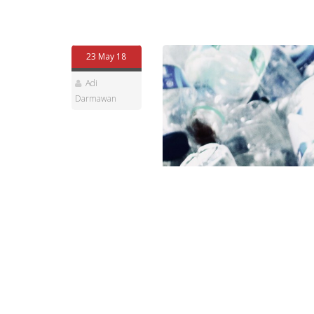
23 May 18
Adi
Darmawan