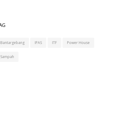
AG
Bantargebang
IPAS
ITF
Power House
Sampah