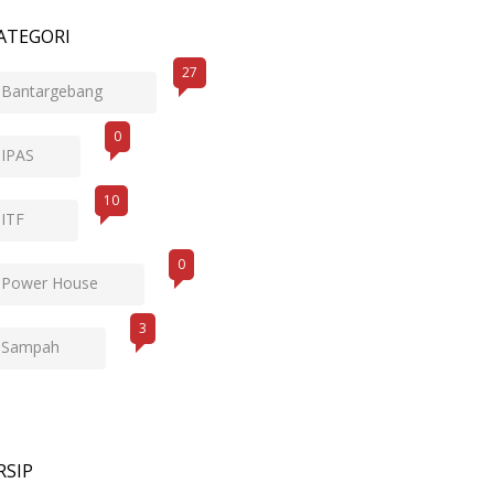
ATEGORI
27
Bantargebang
0
IPAS
10
ITF
0
Power House
3
Sampah
RSIP