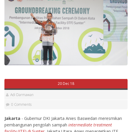
20 Dec 18
Adi Darmawan
0 Comments
Jakarta
- Gubernur DKI Jakarta Anies Baswedan meresmikan
pembangunan pengolah sampah
intermediate treatment
facility
(ITF) di Sunter
, Jakarta Utara. Anies menargetkan ITF