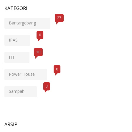
KATEGORI
27
Bantargebang
0
IPAS
10
ITF
0
Power House
3
Sampah
ARSIP